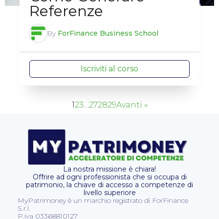
Referenze
By
ForFinance Business School
Iscriviti al corso
1
2
3
…
27
28
29
Avanti »
La nostra missione è chiara!
Offrire ad ogni professionista che si occupa di
patrimonio, la chiave di accesso a competenze di
livello superiore
MyPatrimoney è un marchio registrato di ForFinance
S.r.l.
P.iva 03368810127