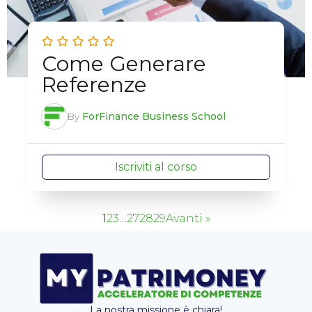
Come Generare
Referenze
By
ForFinance Business School
Iscriviti al corso
1
2
3
…
27
28
29
Avanti »
La nostra missione è chiara!