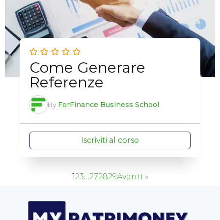
Come Generare
Referenze
By
ForFinance Business School
Iscriviti al corso
1
2
3
…
27
28
29
Avanti »