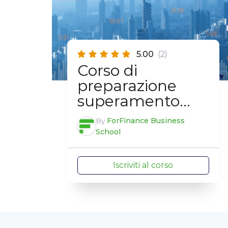
5.00
(2)
Corso di
preparazione
superamento
esame EFA
By
ForFinance Business
School
Iscriviti al corso