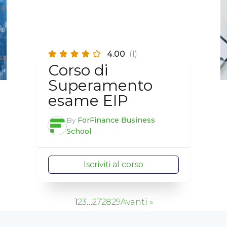
4.00
(1)
Corso di
Superamento
esame EIP
By
ForFinance Business
School
Iscriviti al corso
1
2
3
…
27
28
29
Avanti »