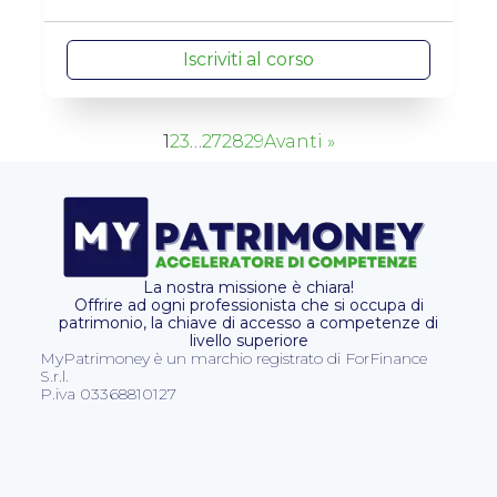
Iscriviti al corso
1
2
3
…
27
28
29
Avanti »
La nostra missione è chiara!
Offrire ad ogni professionista che si occupa di
patrimonio, la chiave di accesso a competenze di
livello superiore
MyPatrimoney è un marchio registrato di ForFinance
S.r.l.
P.iva 03368810127