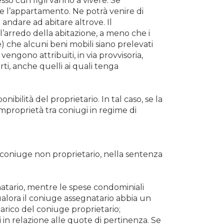
so cui i figli vanno a vivere. Se
re l’appartamento. Ne potrà venire di
andare ad abitare altrove. Il
l’arredo della abitazione, a meno che i
 che alcuni beni mobili siano prelevati
vengono attribuiti, in via provvisoria,
rti, anche quelli ai quali tenga
ibilità del proprietario. In tal caso, se la
mproprietà tra coniugi in regime di
l coniuge non proprietario, nella sentenza
atario, mentre le spese condominiali
ualora il coniuge assegnatario abbia un
arico del coniuge proprietario;
in relazione alle quote di pertinenza. Se