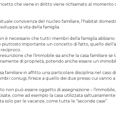
ncetto che viene in diritto viene richiamato al momento d
bituale convivenza del nucleo familiare, l’habitat domestic
 sviluppa la vita della famiglia.
on è necessario che tutti i membri della famiglia abbiano f
 piuttosto importante un concetto di fatto, quello dell’abi
o reciproco.
presunzione che l’immobile sia anche la casa familiare se la
riamente di proprietà, potendo anche essere un immobile 
casa familiare in affitto una particolare disciplina nel caso 
i i coniugi, finisce a quello dei due presso cui vanno a vi
anto non può essere oggetto di assegnazione – l’immobile
cisate, come ad esempio la casa utilizzata saltuariamente 
tata solo per le vacanze, come tutte le “seconde case”.