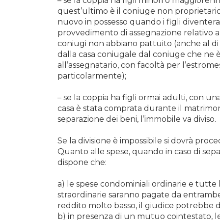
– se la coppia ha figli minori o maggiorenni
quest’ultimo è il coniuge non proprietari
nuovo in possesso quando i figli diventera
provvedimento di assegnazione relativo all
coniugi non abbiano pattuito (anche al di 
dalla casa coniugale dal coniuge che ne è pr
all’assegnatario, con facoltà per l’estromes
particolarmente);
– se la coppia ha figli ormai adulti, con un
casa è stata comprata durante il matrimon
separazione dei beni, l’immobile va diviso.
Se la divisione è impossibile si dovrà proc
Quanto alle spese, quando in caso di separ
dispone che:
a) le spese condominiali ordinarie e tutt
straordinarie saranno pagate da entrambe 
reddito molto basso, il giudice potrebbe d
b) in presenza di un mutuo cointestato, le