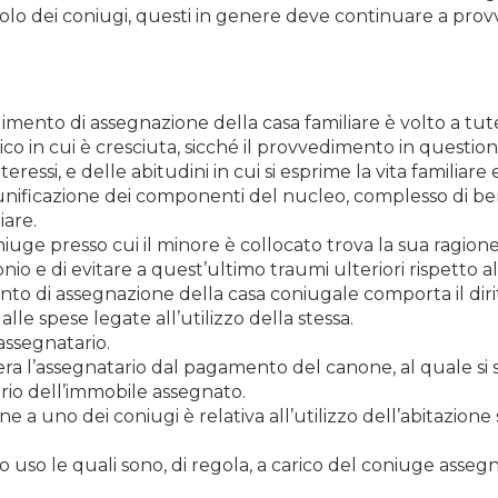
 solo dei coniugi, questi in genere deve continuare a 
imento di assegnazione della casa familiare è volto a tut
 in cui è cresciuta, sicché il provvedimento in question
nteressi, e delle abitudini in cui si esprime la vita familiare
unificazione dei componenti del nucleo, complesso di be
iare.
iuge presso cui il minore è collocato trova la sua ragione
monio e di evitare a quest’ultimo traumi ulteriori rispetto a
to di assegnazione della casa coniugale comporta il dirit
lle spese legate all’utilizzo della stessa.
assegnatario.
ra l’assegnatario dal pagamento del canone, al quale si
ario dell’immobile assegnato.
ne a uno dei coniugi è relativa all’utilizzo dell’abitazione
 uso le quali sono, di regola, a carico del coniuge assegn