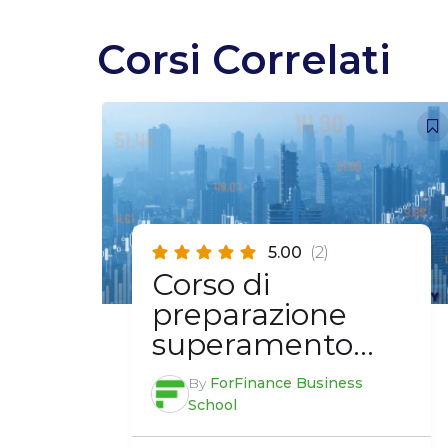
Corsi Correlati
5.00
(2)
Corso di
preparazione
superamento
esame EFA
By
ForFinance Business
School