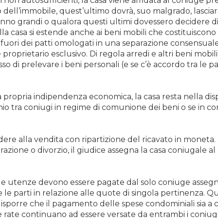
 non autosufficienti, la casa viene affidata al coniuge pres
o dell’immobile, quest’ultimo dovrà, suo malgrado, lascia
nno grandi o qualora questi ultimi dovessero decidere di 
a casa si estende anche ai beni mobili che costituiscono 
fuori dei patti omologati in una separazione consensuale)
oprietario esclusivo. Di regola arredi e altri beni mobili 
so di prelevare i beni personali (e se c’è accordo tra le pa
a propria indipendenza economica, la casa resta nella dispon
io tra coniugi in regime di comunione dei beni o se in co
edere alla vendita con ripartizione del ricavato in moneta.
azione o divorzio, il giudice assegna la casa coniugale a
e le utenze devono essere pagate dal solo coniuge assegn
le parti in relazione alle quote di singola pertinenza. Q
isporre che il pagamento delle spese condominiali sia a c
 rate continuano ad essere versate da entrambi i coniugi 