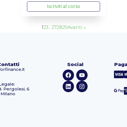
Iscriviti al corso
1
2
3
…
27
28
29
Avanti »
Contatti
Social
Paga
orfinance.it
Legale:
B. Pergolesi, 6
 Milano