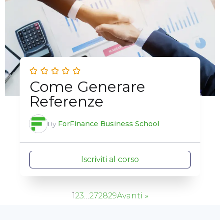
Come Generare
Referenze
By
ForFinance Business School
Iscriviti al corso
1
2
3
…
27
28
29
Avanti »