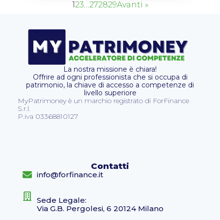
1
2
3
…
27
28
29
Avanti »
La nostra missione è chiara!
Offrire ad ogni professionista che si occupa di
patrimonio, la chiave di accesso a competenze di
livello superiore
MyPatrimoney è un marchio registrato di ForFinance
S.r.l.
P.iva 03368810127
Contatti
info@forfinance.it
Sede Legale:
Via G.B. Pergolesi, 6 20124 Milano