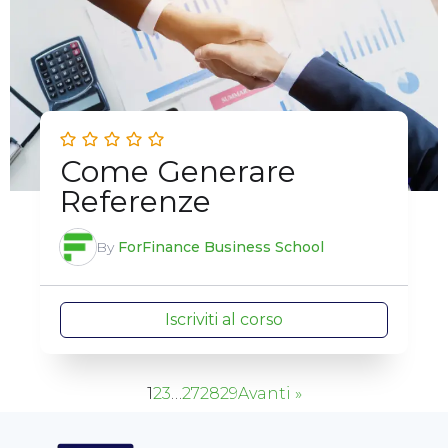
Come Generare
Referenze
By
ForFinance Business School
Iscriviti al corso
1
2
3
…
27
28
29
Avanti »