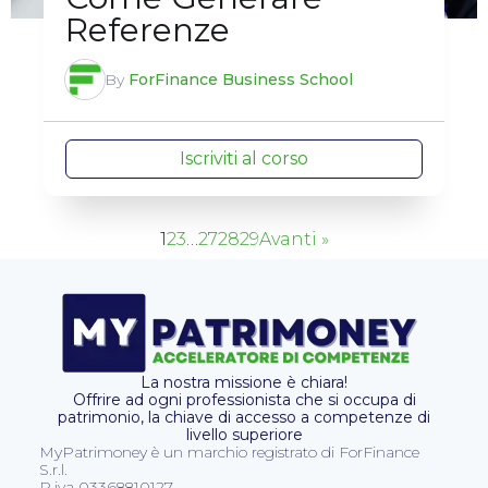
Referenze
By
ForFinance Business School
Iscriviti al corso
1
2
3
…
27
28
29
Avanti »
La nostra missione è chiara!
Offrire ad ogni professionista che si occupa di
patrimonio, la chiave di accesso a competenze di
livello superiore
MyPatrimoney è un marchio registrato di ForFinance
S.r.l.
P.iva 03368810127