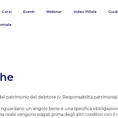
Corsi
Eventi
Webinar
Video Pillole
Guid
oniale
che
dal patrimonio del debitore (v. Responsabilità patrimonia
riguardano un singolo bene e una specifica obbligazione
 reale vengono pagati prima degli altri creditori con il 