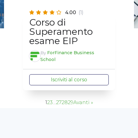
4.00
(1)
Corso di
Superamento
esame EIP
By
ForFinance Business
School
Iscriviti al corso
1
2
3
…
27
28
29
Avanti »