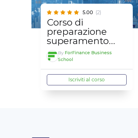
5.00
(2)
Corso di
preparazione
superamento
esame EFA
By
ForFinance Business
School
Iscriviti al corso