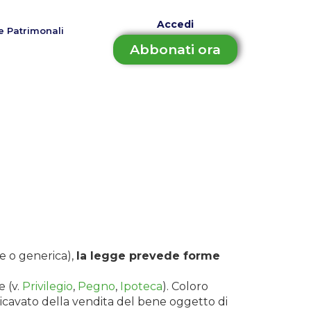
Accedi
e Patrimonali
Abbonati ora
le o generica),
la legge prevede forme
 (v.
Privilegio
,
Pegno
,
Ipoteca
). Coloro
ricavato della vendita del bene oggetto di