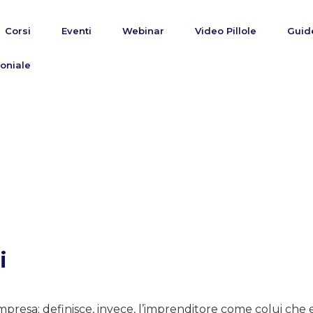
Corsi
Eventi
Webinar
Video Pillole
Guid
oniale
i
mpresa; definisce, invece, l’imprenditore come colui che 