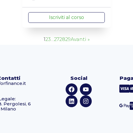
Iscriviti al corso
1
2
3
…
27
28
29
Avanti »
Contatti
Social
Paga
orfinance.it
Legale:
B. Pergolesi, 6
 Milano