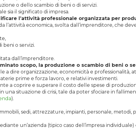
ione o dello scambio di beni o di servizi.
sia il significato di impresa.
ificare l’attività professionale organizzata per prod
a l’attività economica, svolta dall’imprenditore, che dev
te,
 beni o servizi.
citata dall’imprenditore.
rminato scopo, la produzione o scambio di beni o ser
le a dire organizzazione, economicità e professionalità, att
erie prime e forza lavoro, e relativi investimenti.
ente a coprire e superare il costo delle spese di produz
n una situazione di crisi, tale da poter sfociare in fallimen
ienda
).
mmobili, sedi, attrezzature, impianti, personale, metodi, pr
iante un’azienda (tipico caso dell’impresa individuale)