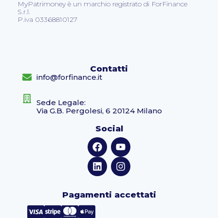
MyPatrimoney è un marchio registrato di ForFinance
S.r.l.
P.iva 03368810127
Contatti
info@forfinance.it
Sede Legale:
Via G.B. Pergolesi, 6 20124 Milano
Social
Pagamenti accettati