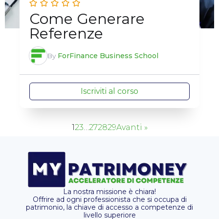
Come Generare
Referenze
By
ForFinance Business School
Iscriviti al corso
1
2
3
…
27
28
29
Avanti »
La nostra missione è chiara!
Offrire ad ogni professionista che si occupa di
patrimonio, la chiave di accesso a competenze di
livello superiore