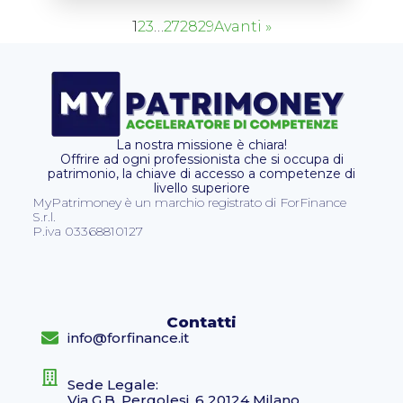
1
2
3
…
27
28
29
Avanti »
La nostra missione è chiara!
Offrire ad ogni professionista che si occupa di
patrimonio, la chiave di accesso a competenze di
livello superiore
MyPatrimoney è un marchio registrato di ForFinance
S.r.l.
P.iva 03368810127
Contatti
info@forfinance.it
Sede Legale:
Via G.B. Pergolesi, 6 20124 Milano