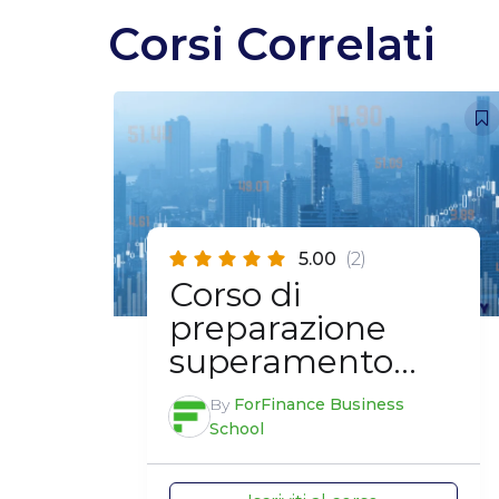
Corsi Correlati
5.00
(2)
Corso di
preparazione
superamento
esame EFA
By
ForFinance Business
School