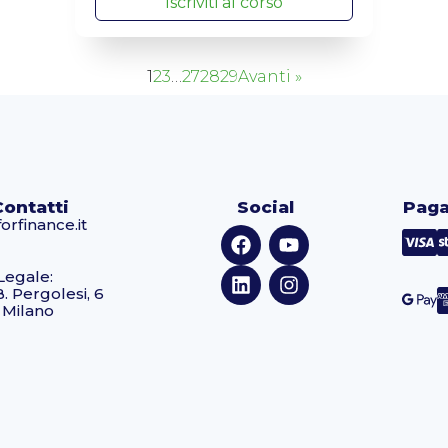
Iscriviti al corso
1
2
3
…
27
28
29
Avanti »
Contatti
Social
Paga
orfinance.it
Legale:
B. Pergolesi, 6
 Milano