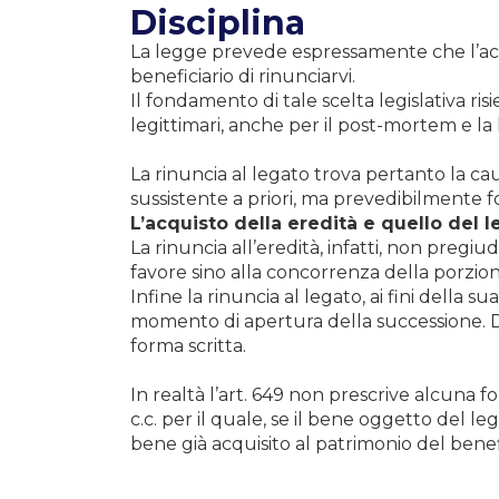
Disciplina
La legge prevede espressamente che l’acq
beneficiario di rinunciarvi.
Il fondamento di tale scelta legislativa ri
legittimari, anche per il post-mortem e la l
La rinuncia al legato trova pertanto la cau
sussistente a priori, ma prevedibilmente fo
L’acquisto della eredità e quello del
La rinuncia all’eredità, infatti, non pregiud
favore sino alla concorrenza della porzion
Infine la rinuncia al legato, ai fini della 
momento di apertura della successione. Du
forma scritta.
In realtà l’art. 649 non prescrive alcuna fo
c.c. per il quale, se il bene oggetto del l
bene già acquisito al patrimonio del benefi