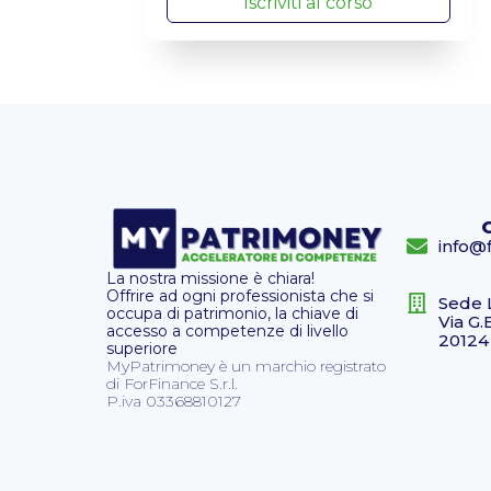
Iscriviti al corso
info@f
La nostra missione è chiara!
Offrire ad ogni professionista che si
Sede 
occupa di patrimonio, la chiave di
Via G.
accesso a competenze di livello
20124
superiore
MyPatrimoney è un marchio registrato
di ForFinance S.r.l.
P.iva 03368810127