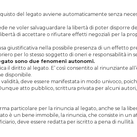
uisto del legato avviene automaticamente senza necessità
siede ne voler salvaguardare la libertà di poter disporre d
ibertà di accettare o rifiutare effetti negoziali per la pro
sa giustificativa nella possibile presenza di un effetto p
riero per lo stesso soggetto di oneri e responsabilità in s
 legato sono due fenomeni autonomi.
ica il diritto al legato. E’ così consentito al rinunziante al
e disponibile.
sua validità, deve essere manifestata in modo univoco, poic
nque atto pubblico, scrittura privata per alcuni autori, 
rma particolare per la rinuncia al legato, anche se la liber
egato è un bene immobile, la rinuncia, che consiste in un a
ciario, deve essere redatta per iscritto a pena di nullità.