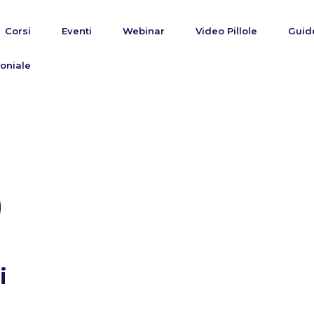
Corsi
Eventi
Webinar
Video Pillole
Guid
oniale
)
i