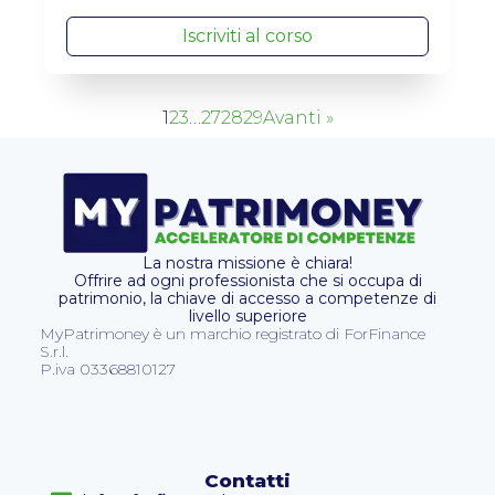
Iscriviti al corso
1
2
3
…
27
28
29
Avanti »
La nostra missione è chiara!
Offrire ad ogni professionista che si occupa di
patrimonio, la chiave di accesso a competenze di
livello superiore
MyPatrimoney è un marchio registrato di ForFinance
S.r.l.
P.iva 03368810127
Contatti