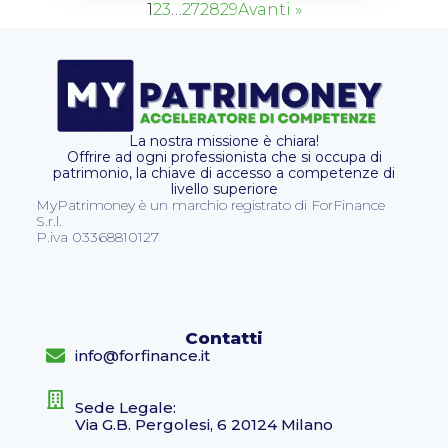
1
2
3
…
27
28
29
Avanti »
La nostra missione è chiara!
Offrire ad ogni professionista che si occupa di
patrimonio, la chiave di accesso a competenze di
livello superiore
MyPatrimoney è un marchio registrato di ForFinance
S.r.l.
P.iva 03368810127
Contatti
info@forfinance.it
Sede Legale:
Via G.B. Pergolesi, 6 20124 Milano