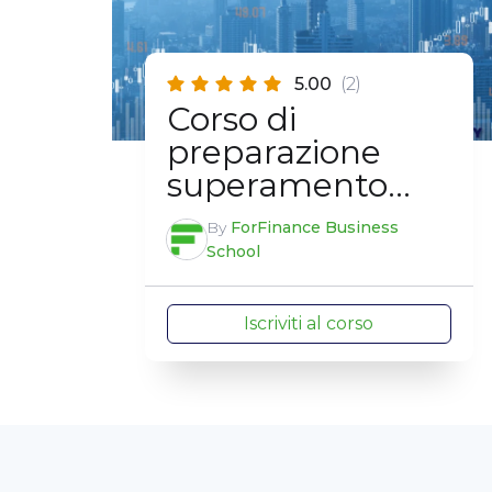
5.00
(2)
Corso di
preparazione
superamento
esame EFA
By
ForFinance Business
School
Iscriviti al corso