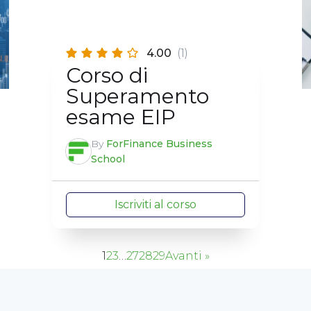
4.00
(1)
Corso di
Superamento
esame EIP
By
ForFinance Business
School
Iscriviti al corso
1
2
3
…
27
28
29
Avanti »