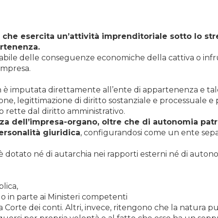
he esercita un’attività imprenditoriale sotto lo stre
artenenza.
sabile delle conseguenze economiche della cattiva o infr
 impresa.
on è imputata direttamente all’ente di appartenenza e tal
one, legittimazione di diritto sostanziale e processuale e
o rette dal diritto amministrativo.
za dell’impresa-organo, oltre che di autonomia patr
rsonalità giuridica
, configurandosi come un ente separ
dotato né di autarchia nei rapporti esterni né di auton
lica,
 o in parte ai Ministeri competenti
Corte dei conti. Altri, invece, ritengono che la natura pu