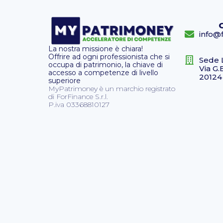
info@f
La nostra missione è chiara!
Offrire ad ogni professionista che si
Sede 
occupa di patrimonio, la chiave di
Via G.
accesso a competenze di livello
20124
superiore
MyPatrimoney è un marchio registrato
di ForFinance S.r.l.
P.iva 03368810127