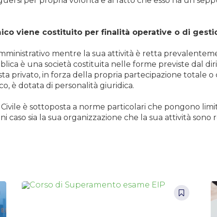
guersi per propria volontà e al fatto che esso ha un sep
 viene costituito per finalità operative o di gestio
amministrativo mentre la sua attività è retta prevalenteme
blica è una società costituita nelle forme previste dal di
ta privato, in forza della propria partecipazione totale o
, è dotata di personalità giuridica.
e Civile è sottoposta a norme particolari che pongono limit
i caso sia la sua organizzazione che la sua attività sono re