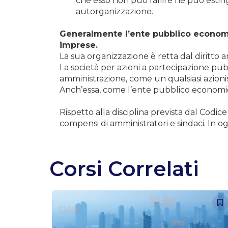
che esso non può fallire né può estin
autorganizzazione.
Generalmente l’ente pubblico economico
imprese.
La sua organizzazione è retta dal diritto 
La società per azioni a partecipazione pub
amministrazione, come un qualsiasi azionis
Anch’essa, come l’ente pubblico economico
Rispetto alla disciplina prevista dal Codic
compensi di amministratori e sindaci. In ogn
Corsi Correlati