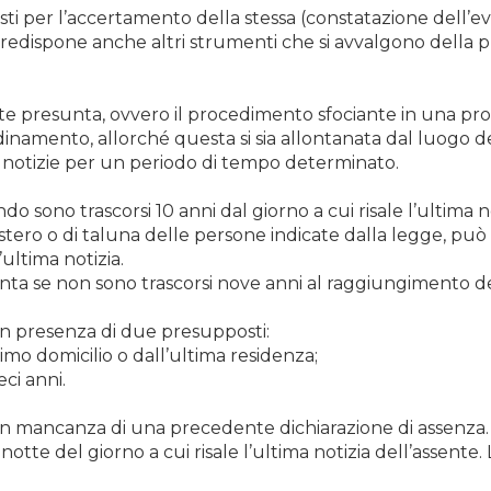
revisti per l’accertamento della stessa (constatazione dell’
redispone anche altri strumenti che si avvalgono della pres
orte presunta, ovvero il procedimento sfociante in una pro
inamento, allorché questa si sia allontanata dal luogo de
e notizie per un periodo di tempo determinato.
o sono trascorsi 10 anni dal giorno a cui risale l’ultima no
tero o di taluna delle persone indicate dalla legge, può
’ultima notizia.
ta se non sono trascorsi nove anni al raggiungimento de
n presenza di due presupposti:
imo domicilio o dall’ultima residenza;
eci anni.
in mancanza di una precedente dichiarazione di assenza.
tte del giorno a cui risale l’ultima notizia dell’assente