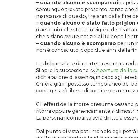
– quando alcuno è scomparso
in operazi
comunque trovato presente, senza che si abb
mancanza di questo, tre anni dalla fine dell
– quando alcuno è stato fatto prigioni
due anni dall’entrata in vigore del trattato
che si siano avute notizie di lui dopo l’ent
– quando alcuno è scomparso
per un in
non è conosciuto, dopo due anni dalla fine
La dichiarazione di morte presunta produce 
Si apre la successione (v.
Apertura della s
dichiarazione di assenza, in capo agli eredi, 
Chi era già in possesso temporaneo dei beni
coniuge sarà libero di contrarre un nuov
Gli effetti della morte presunta cessano p
ritorni oppure genericamente si dimostri c
La persona ricomparsa avrà diritto a esser
Dal punto di vista patrimoniale egli potr