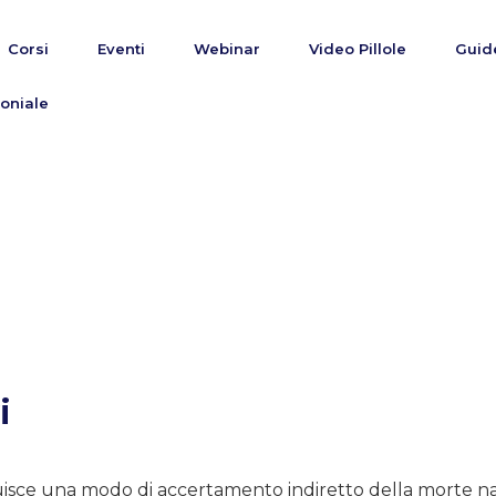
Corsi
Eventi
Webinar
Video Pillole
Guid
oniale
i
uisce una modo di accertamento indiretto della morte na