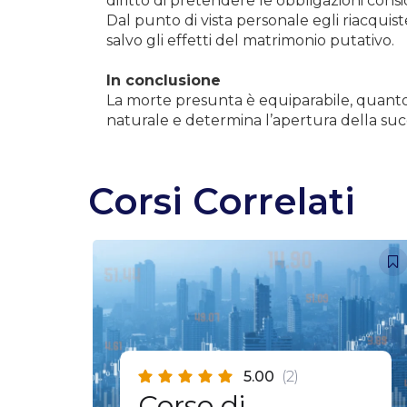
diritto di pretendere le obbligazioni consi
Dal punto di vista personale egli riacquis
salvo gli effetti del matrimonio putativo.
In conclusione
La morte presunta è equiparabile, quanto a
naturale e determina l’apertura della su
Corsi Correlati
5.00
(2)
Corso di