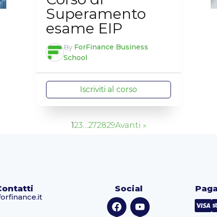
Superamento
esame EIP
By
ForFinance Business
School
Iscriviti al corso
1
2
3
…
27
28
29
Avanti »
Contatti
Social
Paga
orfinance.it