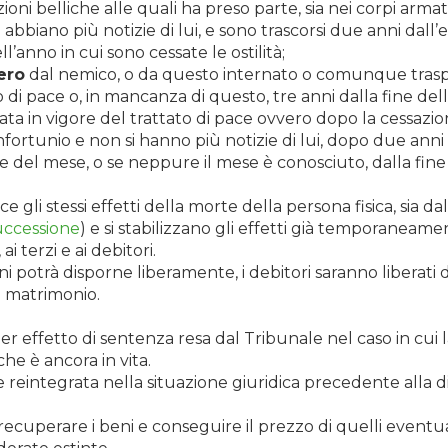
oni belliche alle quali ha preso parte, sia nei corpi armati, s
iano più notizie di lui, e sono trascorsi due anni dall’ent
’anno in cui sono cessate le ostilità;
ero
dal nemico, o da questo internato o comunque traspor
 di pace o, in mancanza di questo, tre anni dalla fine dell’
rata in vigore del trattato di pace ovvero dopo la cessazion
fortunio e non si hanno più notizie di lui, dopo due anni d
 del mese, o se neppure il mese è conosciuto, dalla fine 
gli stessi effetti della morte della persona fisica, sia da
uccessione
) e si stabilizzano gli effetti già temporaneam
ai terzi e ai debitori.
 potrà disporne liberamente, i debitori saranno liberati d
o matrimonio.
er effetto di sentenza resa dal Tribunale nel caso in cui
he è ancora in vita.
e reintegrata nella situazione giuridica precedente alla 
à recuperare i beni e conseguire il prezzo di quelli eve