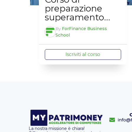
preparazione
superamento
esame EFA
By
ForFinance Business
School
Iscriviti al corso
info@f
La nostra missione è chiara!