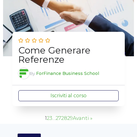
Come Generare
Referenze
By
ForFinance Business School
Iscriviti al corso
1
2
3
…
27
28
29
Avanti »