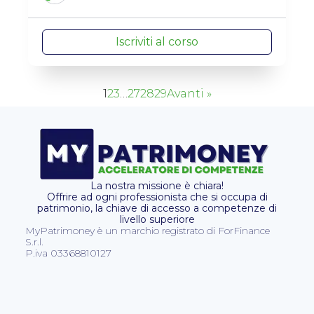
Iscriviti al corso
1
2
3
…
27
28
29
Avanti »
La nostra missione è chiara!
Offrire ad ogni professionista che si occupa di
patrimonio, la chiave di accesso a competenze di
livello superiore
MyPatrimoney è un marchio registrato di ForFinance
S.r.l.
P.iva 03368810127