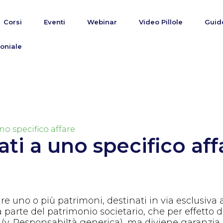
Corsi
Eventi
Webinar
Video Pillole
Guid
oniale
no specifico affare
ti a uno specifico aff
uire uno o più patrimoni, destinati in via esclusiva 
 parte del patrimonio societario, che per effetto d
 (v. Responsabiltà generica), ma diviene garanzia d