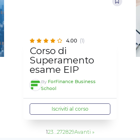
4.00
(1)
Corso di
Superamento
esame EIP
By
ForFinance Business
School
Iscriviti al corso
1
2
3
…
27
28
29
Avanti »