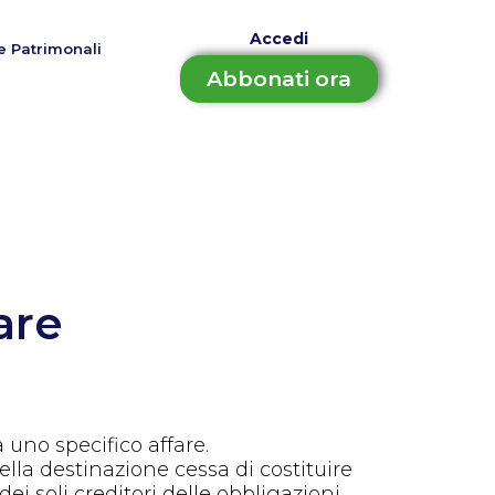
Accedi
e Patrimonali
Abbonati ora
are
a uno specifico affare.
ella destinazione cessa di costituire
ei soli creditori delle obbligazioni