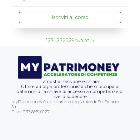
Iscriviti al corso
1
2
3
…
27
28
29
Avanti »
La nostra missione è chiara!
Offrire ad ogni professionista che si occupa di
patrimonio, la chiave di accesso a competenze di
livello superiore
MyPatrimoney è un marchio registrato di ForFinance
S.r.l.
P.iva 03368810127