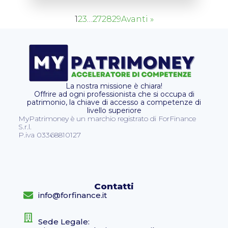
1
2
3
…
27
28
29
Avanti »
La nostra missione è chiara!
Offrire ad ogni professionista che si occupa di
patrimonio, la chiave di accesso a competenze di
livello superiore
MyPatrimoney è un marchio registrato di ForFinance
S.r.l.
P.iva 03368810127
Contatti
info@forfinance.it
Sede Legale: