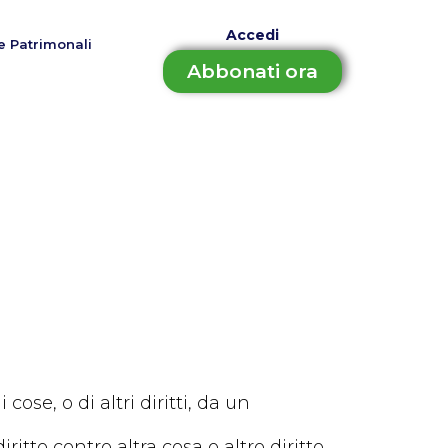
Accedi
e Patrimonali
Abbonati ora
ose, o di altri diritti, da un
itto contro altra cosa o altro diritto.