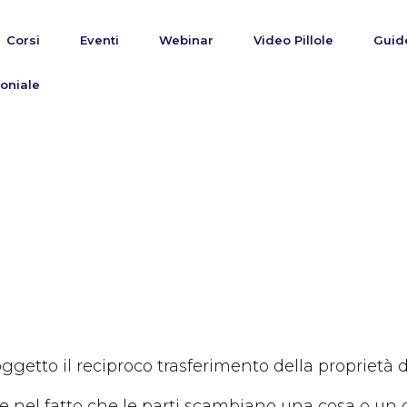
Corsi
Eventi
Webinar
Video Pillole
Guid
oniale
etto il reciproco trasferimento della proprietà di c
e nel fatto che le parti scambiano una cosa o un dir