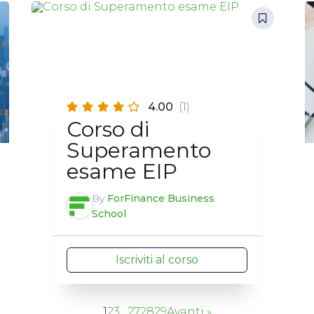
4.00
(1)
Corso di
Superamento
esame EIP
By
ForFinance Business
School
Iscriviti al corso
1
2
3
…
27
28
29
Avanti »