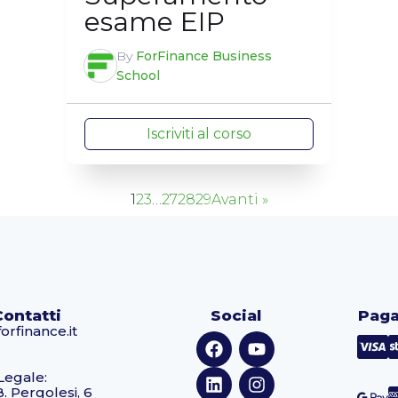
esame EIP
By
ForFinance Business
School
Iscriviti al corso
1
2
3
…
27
28
29
Avanti »
Contatti
Social
Paga
orfinance.it
Legale:
B. Pergolesi, 6