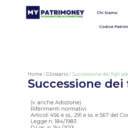
Chi Siamo
Codice Patrim
Home
/
Glossario
/ Successione dei figli ad
Successione dei f
(v. anche Adozione)
Riferimenti normativi:
Articoli 456 e ss., 291 e ss. e 567 del Co
Legge n. 184/1983
D.Lgs. n. 154/2013