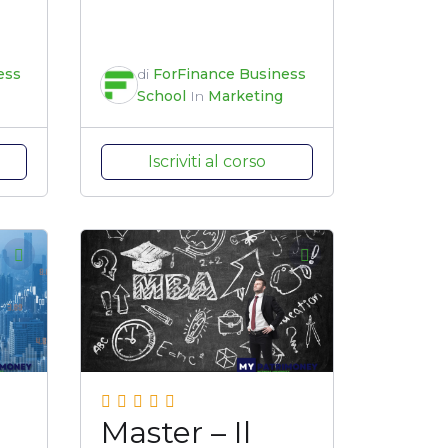
ess
di
ForFinance Business
School
In
Marketing
Iscriviti al corso
Master – Il