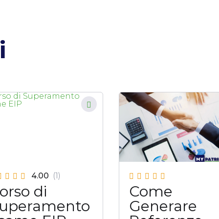
i
4.00
(1)
orso di
Come
uperamento
Generare