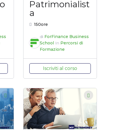
o
Patrimonialist
a
150ore
ess
di
ForFinance Business
i
School
In
Percorsi di
Formazione
Iscriviti al corso