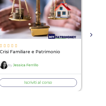
Crisi Familiare e Patrimonio
Il Trus
By
Jessica Ferrillo
By
B
Iscriviti al corso