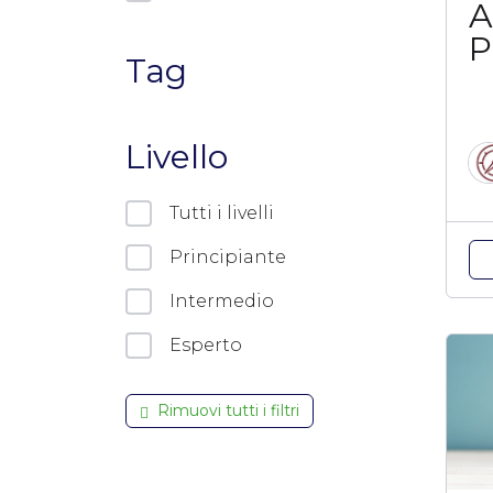
A
P
Tag
2
Livello
Tutti i livelli
Principiante
Intermedio
Esperto
Rimuovi tutti i filtri