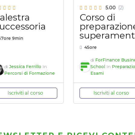
5.00
(2)
alestra
Corso di
uccessoria
preparazion
superament
37ore 9min
esame EFA
45ore
di
ForFinance Busin
di
Jessica Ferrillo
In
School
In
Preparazi
Percorsi di Formazione
Esami
Iscriviti al corso
Iscriviti al corso