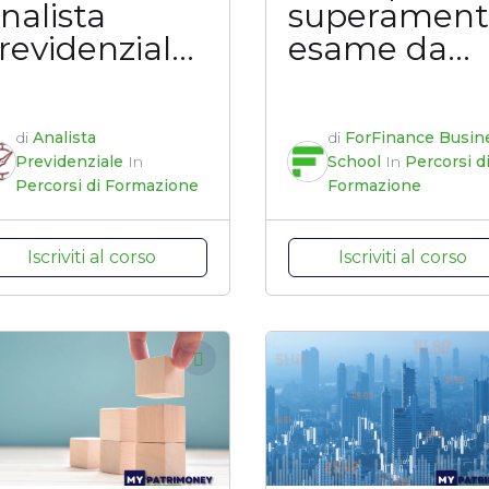
nalista
superament
revidenziale
esame da
023
Consulente
Finanziario
di
Analista
di
ForFinance Busin
Previdenziale
In
School
In
Percorsi d
Percorsi di Formazione
Formazione
Iscriviti al corso
Iscriviti al corso