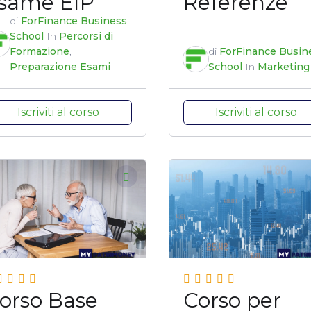
same EIP
Referenze
di
ForFinance Business
School
In
Percorsi di
Formazione
,
di
ForFinance Busin
Preparazione Esami
School
In
Marketing
Iscriviti al corso
Iscriviti al corso
orso Base
Corso per