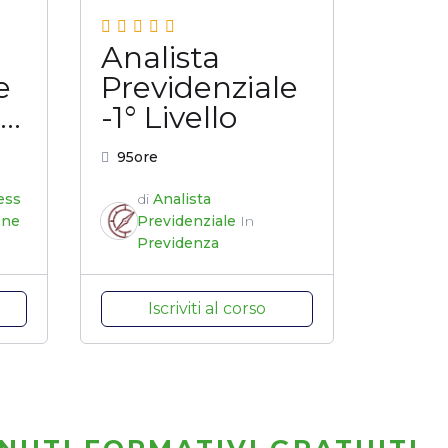
Analista
e
Previdenziale
o
-1° Livello
95ore
ess
di
Analista
one
Previdenziale
In
Previdenza
Iscriviti al corso