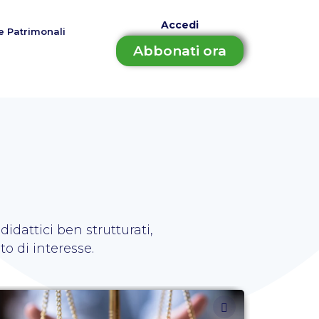
Accedi
e Patrimonali
Abbonati ora
idattici ben strutturati,
o di interesse.