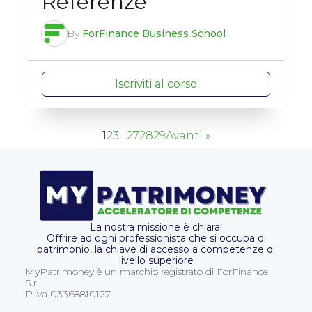
Referenze
By
ForFinance Business School
Iscriviti al corso
1
2
3
…
27
28
29
Avanti »
La nostra missione è chiara!
Offrire ad ogni professionista che si occupa di
patrimonio, la chiave di accesso a competenze di
livello superiore
MyPatrimoney è un marchio registrato di ForFinance
S.r.l.
P.iva 03368810127