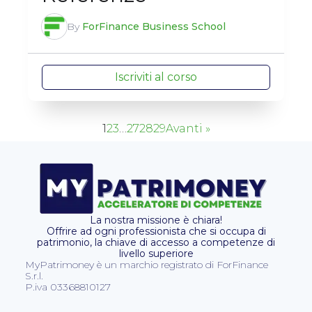
By
ForFinance Business School
Iscriviti al corso
1
2
3
…
27
28
29
Avanti »
La nostra missione è chiara!
Offrire ad ogni professionista che si occupa di
patrimonio, la chiave di accesso a competenze di
livello superiore
MyPatrimoney è un marchio registrato di ForFinance
S.r.l.
P.iva 03368810127