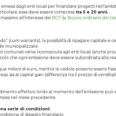
emessi dagli enti locali per finanziare progetti nell’ambit
articolare, essa deve essere compresa
tra 5 e 20 anni.
 massimo all’interesse dei
BOT
(v.
Buono ordinario del te
o” (cum warrants), la possibilità di ripagare capitale e c
de municipalizzate.
 comunali viene riconosciuta agli enti locali (anche provi
ncolo che ogni emissione deve essere subordinata alla rea
e milioni di euro, mentre le cedole possono essere fisse o
ressi, sia al capital gain (differenza tra il prezzo di vendi
rendimento effettivo lordo al momento dell’emissione può
o emessi nel mese precedente.
na serie di condizioni:
ondizione di dissesto finanziario;