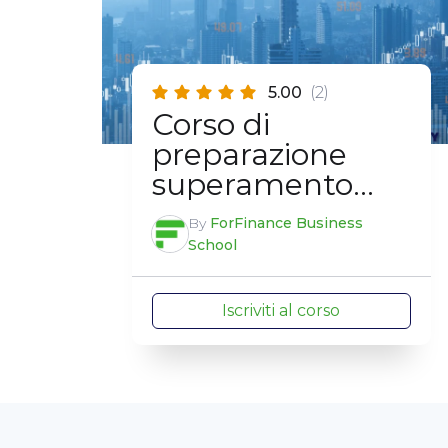
5.00
(2)
Corso di
preparazione
superamento
esame EFA
By
ForFinance Business
School
Iscriviti al corso