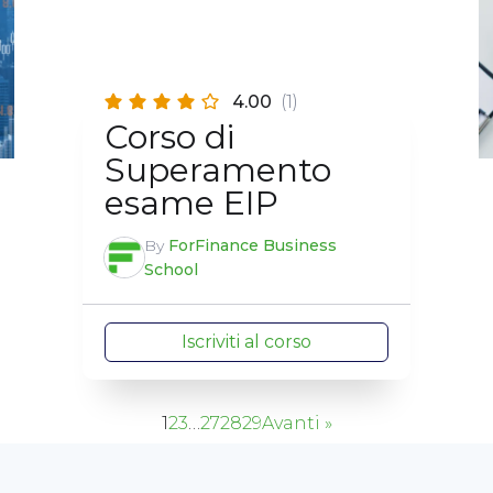
4.00
(1)
Corso di
Superamento
esame EIP
By
ForFinance Business
School
Iscriviti al corso
1
2
3
…
27
28
29
Avanti »