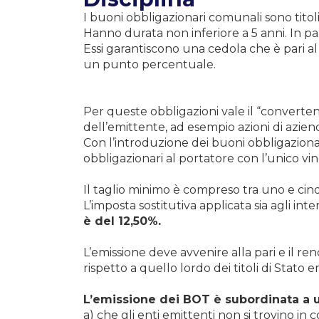
I buoni obbligazionari comunali sono titoli 
Hanno durata non inferiore a 5 anni. In p
Essi garantiscono una cedola che è pari al
un punto percentuale.
Per queste obbligazioni vale il “convertend
dell’emittente, ad esempio azioni di azien
Con l’introduzione dei buoni obbligazionari
obbligazionari al portatore con l’unico vi
Il taglio minimo è compreso tra uno e cinqu
L’imposta sostitutiva applicata sia agli inte
è del 12,50%.
L’emissione deve avvenire alla pari e il 
rispetto a quello lordo dei titoli di Stat
L’emissione dei BOT è subordinata a u
a) che gli enti emittenti non si trovino in c