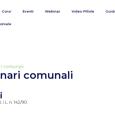
Corsi
Eventi
Webinar
Video Pillole
Guid
oniale
ri comunali
nari comunali
i
 i L. n. 142/90.