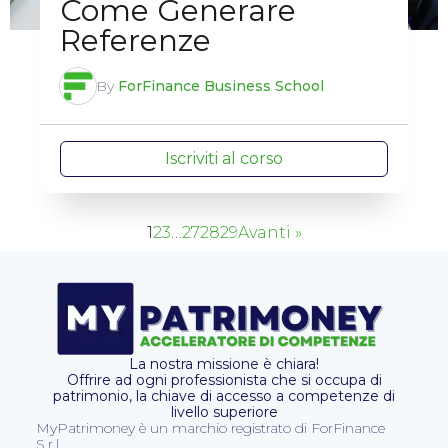
Come Generare
Referenze
By
ForFinance Business School
Iscriviti al corso
1
2
3
…
27
28
29
Avanti »
La nostra missione è chiara!
Offrire ad ogni professionista che si occupa di
patrimonio, la chiave di accesso a competenze di
livello superiore
MyPatrimoney è un marchio registrato di ForFinance
S.r.l.