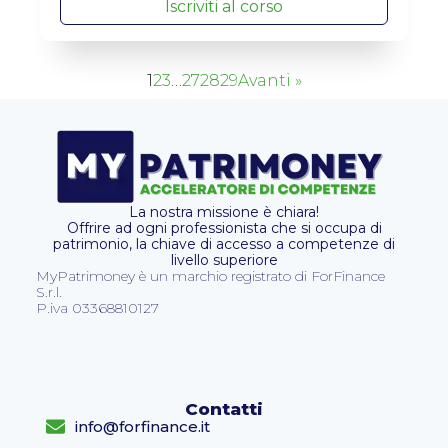
Iscriviti al corso
1
2
3
…
27
28
29
Avanti »
La nostra missione è chiara!
Offrire ad ogni professionista che si occupa di
patrimonio, la chiave di accesso a competenze di
livello superiore
MyPatrimoney è un marchio registrato di ForFinance
S.r.l.
P.iva 03368810127
Contatti
info@forfinance.it