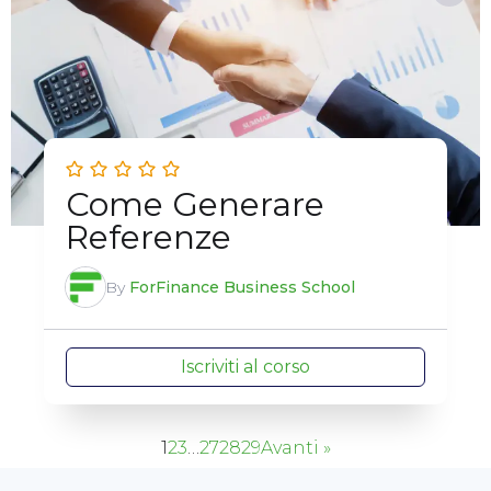
Come Generare
Referenze
By
ForFinance Business School
Iscriviti al corso
1
2
3
…
27
28
29
Avanti »