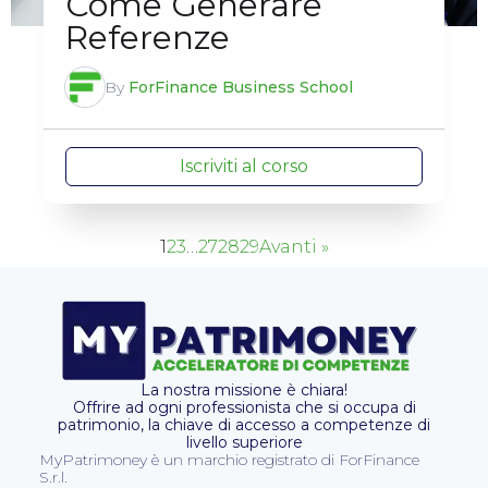
Come Generare
Referenze
By
ForFinance Business School
Iscriviti al corso
1
2
3
…
27
28
29
Avanti »
La nostra missione è chiara!
Offrire ad ogni professionista che si occupa di
patrimonio, la chiave di accesso a competenze di
livello superiore
MyPatrimoney è un marchio registrato di ForFinance
S.r.l.