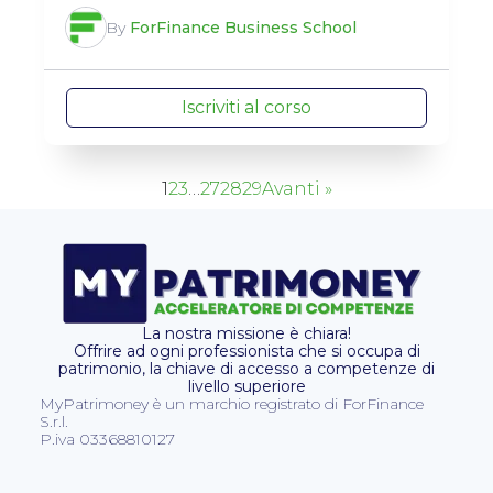
By
ForFinance Business School
Iscriviti al corso
1
2
3
…
27
28
29
Avanti »
La nostra missione è chiara!
Offrire ad ogni professionista che si occupa di
patrimonio, la chiave di accesso a competenze di
livello superiore
MyPatrimoney è un marchio registrato di ForFinance
S.r.l.
P.iva 03368810127