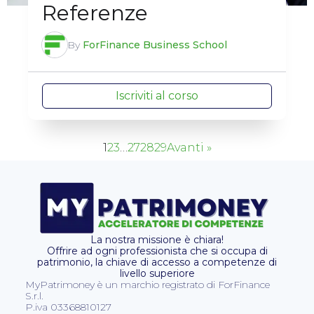
Referenze
By
ForFinance Business School
Iscriviti al corso
1
2
3
…
27
28
29
Avanti »
La nostra missione è chiara!
Offrire ad ogni professionista che si occupa di
patrimonio, la chiave di accesso a competenze di
livello superiore
MyPatrimoney è un marchio registrato di ForFinance
S.r.l.
P.iva 03368810127