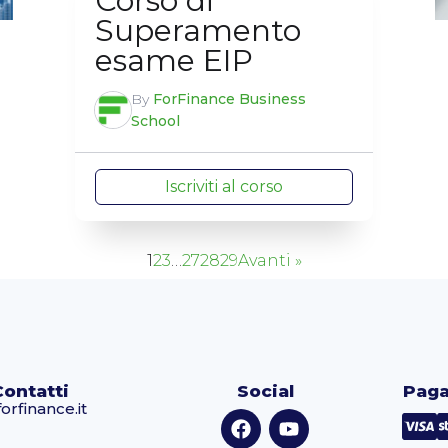
Corso di
Superamento
esame EIP
By
ForFinance Business
School
Iscriviti al corso
1
2
3
…
27
28
29
Avanti »
Contatti
Social
Paga
orfinance.it