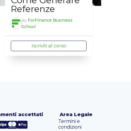
Come Generare
Referenze
By
ForFinance Business
School
Iscriviti al corso
menti accettati
Area Legale
Termini e
condizioni