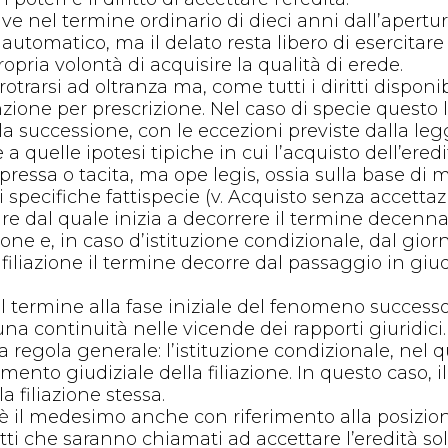
scrive nel termine ordinario di dieci anni dall’apert
automatico, ma il delato resta libero di esercitare 
ria volontà di acquisire la qualità di erede.
otrarsi ad oltranza ma, come tutti i diritti disponib
zione per prescrizione. Nel caso di specie questo 
a successione, con le eccezioni previste dalla leg
 a quelle ipotesi tipiche in cui l’acquisto dell’ere
pressa o tacita, ma ope legis, ossia sulla base di 
 di specifiche fattispecie (v. Acquisto senza accettaz
e dal quale inizia a decorrere il termine decennal
ne e, in caso d’istituzione condizionale, dal giorno
filiazione il termine decorre dal passaggio in giu
l termine alla fase iniziale del fenomeno successor
na continuità nelle vicende dei rapporti giuridici.
regola generale: l’istituzione condizionale, nel q
tamento giudiziale della filiazione. In questo caso,
 filiazione stessa.
 è il medesimo anche con riferimento alla posizione
tti che saranno chiamati ad accettare l’eredità sol