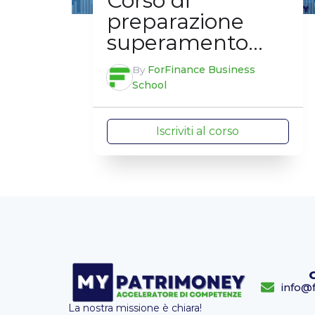
Corso di
preparazione
superamento
esame EFA
By
ForFinance Business
School
Iscriviti al corso
info@f
La nostra missione è chiara!