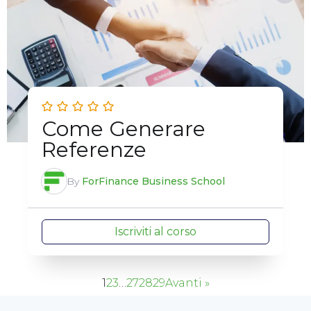
Come Generare
Referenze
By
ForFinance Business School
Iscriviti al corso
1
2
3
…
27
28
29
Avanti »