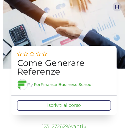
Come Generare
Referenze
By
ForFinance Business School
Iscriviti al corso
1
2
3
…
27
28
29
Avanti »